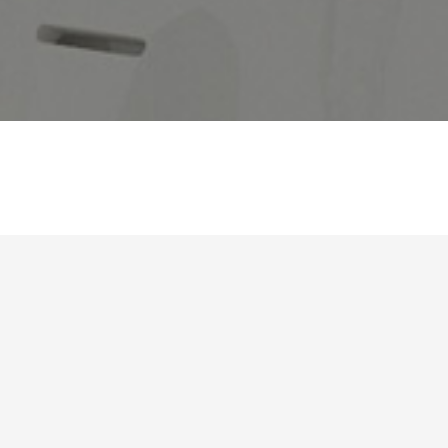
SOTUCHAUF
DEMANDE D'INTERVENTIO
 fondation en 1996 elle n’a cessé jamais de croître son existence sur
râce à un réseau distributeurs élargie sur tous le territoire du nord ver
e à une bonne réputation vis-à-vis une sélection de professionnelles 