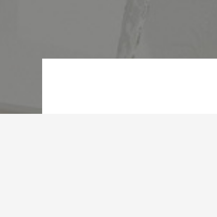
Depuis sa
Tunisien g
aussi grâc