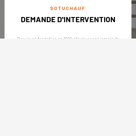
SOTUCHAUF
DEMANDE D'INTERVENTION
Depuis sa fondation en 1996 elle n’a cessé jamais de
croître son existence sur le marché Tunisien grâce à un
réseau distributeurs élargie sur tous le territoire du nord
vers le sud et aussi grâce à une bonne réputation vis-à-
vis une sélection de professionnelles bien ciblé.
Nous contacter