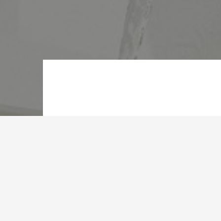
Depuis sa
Tunisien g
aussi grâc