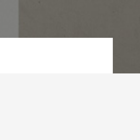
N
 le marché
s le sud et
bien ciblé.