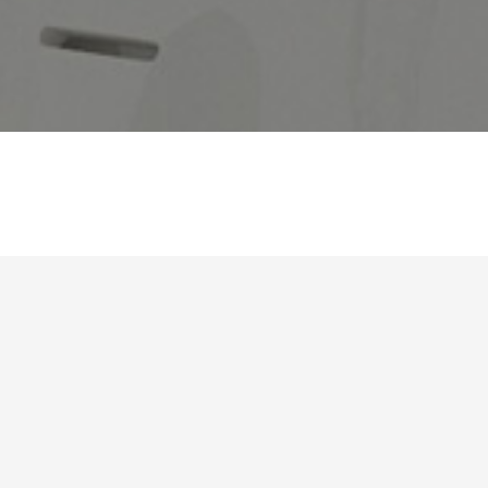
SOTUCHAUF
DEMANDE D'INTERVENTIO
 fondation en 1996 elle n’a cessé jamais de croître son existence sur
râce à un réseau distributeurs élargie sur tous le territoire du nord ver
e à une bonne réputation vis-à-vis une sélection de professionnelles 