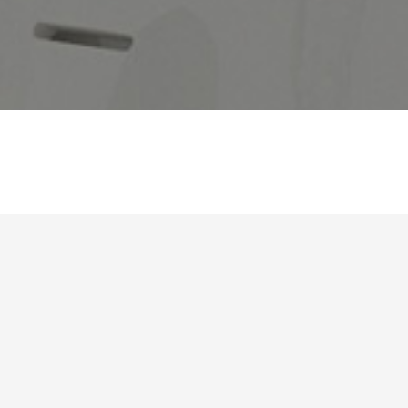
SOTUCHAUF
DEMANDE D'INTERVENTIO
 fondation en 1996 elle n’a cessé jamais de croître son existence sur
râce à un réseau distributeurs élargie sur tous le territoire du nord ver
e à une bonne réputation vis-à-vis une sélection de professionnelles 