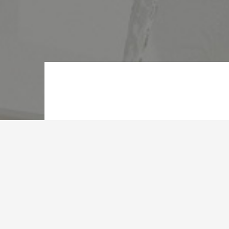
Depuis sa
Tunisien g
aussi grâc