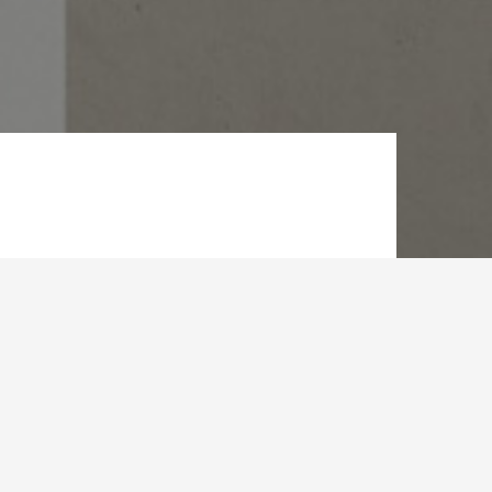
N
 le marché
s le sud et
bien ciblé.