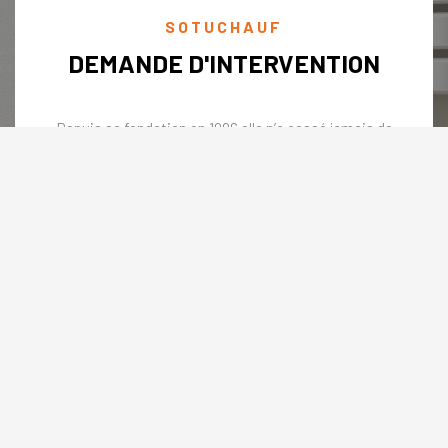
SOTUCHAUF
DEMANDE D'INTERVENTION
Depuis sa fondation en 1996 elle n’a cessé jamais de
croître son existence sur le marché Tunisien grâce à un
réseau distributeurs élargie sur tous le territoire du nord
vers le sud et aussi grâce à une bonne réputation vis-à-
vis une sélection de professionnelles bien ciblé.
Nous contacter